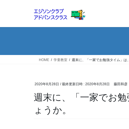
コ
ナ
ン
ビ
テ
ゲ
ン
ー
ツ
シ
へ
ョ
ス
ン
キ
に
ッ
移
HOME
学童教室
週末に、「一家でお勉強タイム」は
プ
動
2020年8月28日
/ 最終更新日時 :
2020年8月28日
藤田和彦
週末に、「一家でお勉
ょうか。