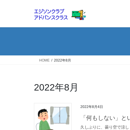
コ
ナ
ン
ビ
テ
ゲ
ン
ー
ツ
シ
へ
ョ
ス
ン
キ
に
ッ
移
HOME
2022年8月
プ
動
2022年8月
2022年8月4日
「何もしない」と
久しぶりに、曇り空で涼し