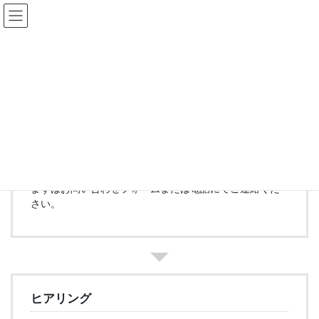
コ
ナ
ン
ビ
テ
ゲ
ン
ー
サービスの流れ
ツ
シ
へ
ョ
ス
ン
HOME
サービス案内
サービスの流れ
キ
に
ッ
移
プ
動
お問い合わせ
まずは
お問い合わせフォーム
または電話にてご連絡くだ
さい。
ヒアリング