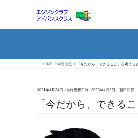
コ
ナ
ン
ビ
テ
ゲ
ン
ー
ツ
シ
へ
ョ
ス
ン
キ
に
ッ
移
HOME
学習教室
「今だから、できること」を考えて
プ
動
2021年4月24日
/ 最終更新日時 :
2023年4月3日
藤田和彦
「今だから、できるこ