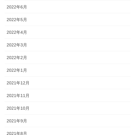
2022年6月
2022年5月
2022年4月
2022年3月
2022年2月
2022年1月
2021年12月
2021年11月
2021年10月
2021年9月
2021年8月