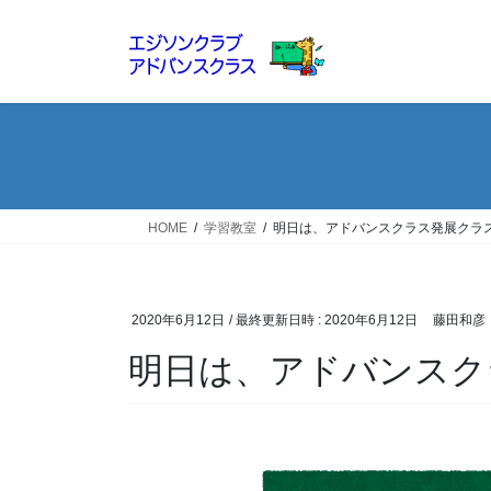
コ
ナ
ン
ビ
テ
ゲ
ン
ー
ツ
シ
へ
ョ
ス
ン
キ
に
ッ
移
HOME
学習教室
明日は、アドバンスクラス発展クラ
プ
動
2020年6月12日
/ 最終更新日時 :
2020年6月12日
藤田和彦
明日は、アドバンスク