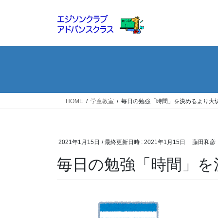
コ
ナ
ン
ビ
テ
ゲ
ン
ー
ツ
シ
へ
ョ
ス
ン
キ
に
ッ
移
HOME
学童教室
毎日の勉強「時間」を決めるより大
プ
動
2021年1月15日
/ 最終更新日時 :
2021年1月15日
藤田和彦
毎日の勉強「時間」を