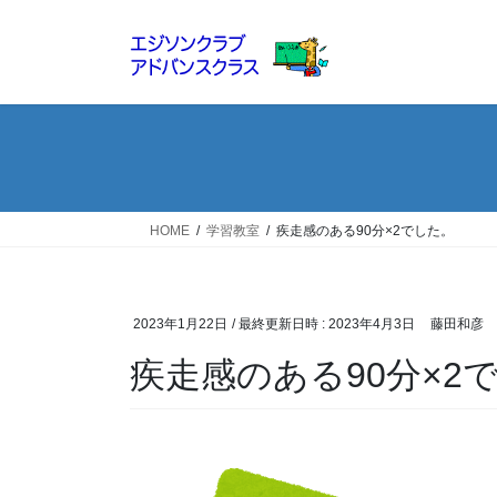
コ
ナ
ン
ビ
テ
ゲ
ン
ー
ツ
シ
へ
ョ
ス
ン
キ
に
ッ
移
HOME
学習教室
疾走感のある90分×2でした。
プ
動
2023年1月22日
/ 最終更新日時 :
2023年4月3日
藤田和彦
疾走感のある90分×2